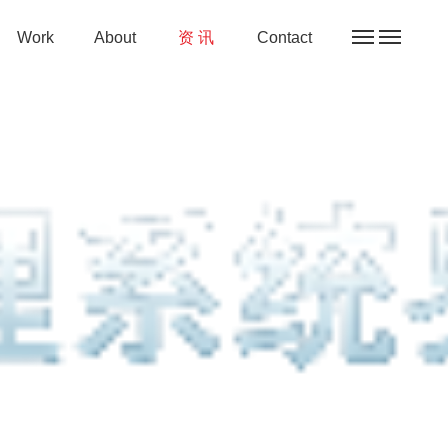
Work
About
资 讯
Contact